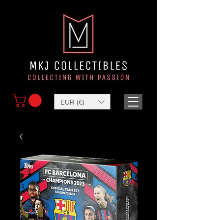
EUR (€)