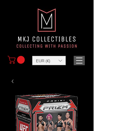
EUR (€)