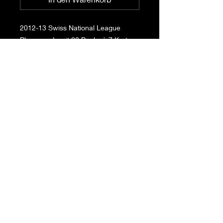
2012-13 Swiss National League
Playercards mit 20 Packs à 7 Karten,
neu und ungeöffnet.
Datenschutz
Impressum
Haftungsausschluss
© 2023 by MKJ Collectibles.