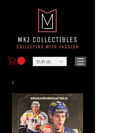
EUR (€)