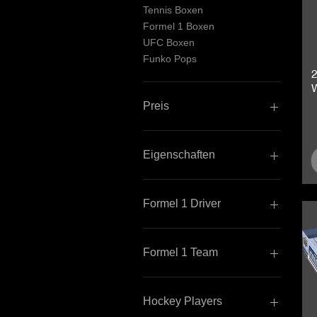
Tennis Boxen
Formel 1 Boxen
UFC Boxen
Funko Pops
Preis
0 €
150 €
Eigenschaften
Insert
Memorabilia Card
Formel 1 Driver
Numbered
Parallel
Hamilton Lewis
Rookie
Formel 1 Team
Signature Card
Mercedes
Hockey Players