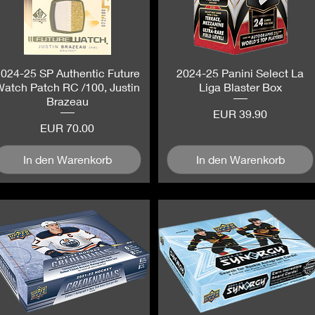
2024-25 SP Authentic Future
Schnellansicht
2024-25 Panini Select La
Schnellansicht
Watch Patch RC /100, Justin
Liga Blaster Box
Brazeau
Preis
EUR 39.90
Preis
EUR 70.00
In den Warenkorb
In den Warenkorb